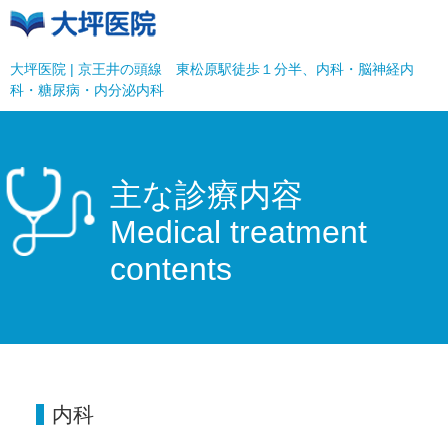
大坪医院 | 京王井の頭線 東松原駅徒歩１分半、内科・脳神経内
科・糖尿病・内分泌内科
主な診療内容
Medical treatment
contents
内科