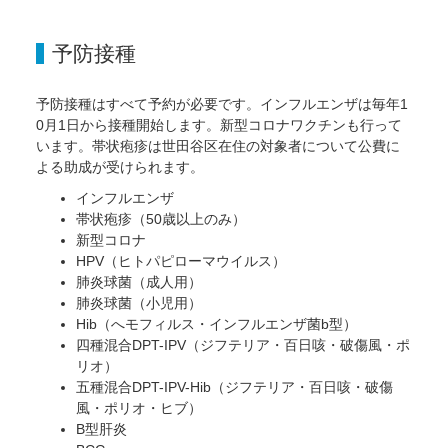
予防接種
予防接種はすべて予約が必要です。インフルエンザは毎年1
0月1日から接種開始します。新型コロナワクチンも行って
います。帯状疱疹は世田谷区在住の対象者について公費に
よる助成が受けられます。
インフルエンザ
帯状疱疹（50歳以上のみ）
新型コロナ
HPV（ヒトパピローマウイルス）
肺炎球菌（成人用）
肺炎球菌（小児用）
Hib（へモフィルス・インフルエンザ菌b型）
四種混合DPT-IPV（ジフテリア・百日咳・破傷風・ポ
リオ）
五種混合DPT-IPV-Hib（ジフテリア・百日咳・破傷
風・ポリオ・ヒブ）
B型肝炎