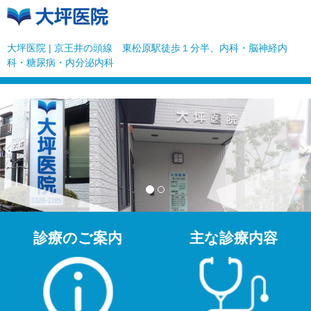
大坪医院 | 京王井の頭線 東松原駅徒歩１分半、内科・脳神経内
科・糖尿病・内分泌内科
Previous
N
診療のご案内
主な診療内容