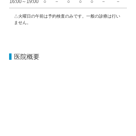
16:00～19:00
○
－
○
○
○
－
－
△火曜日の午前は予約検査のみです。一般の診療は行い
ません。
医院概要